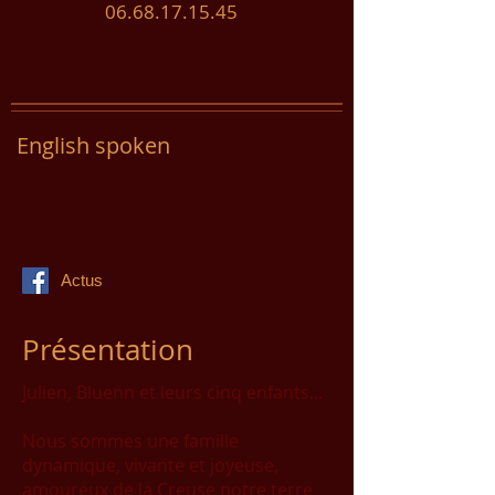
06.68.17.15.45
English spoken
Actus
Présentation
Julien, Bluenn et leurs cinq enfants...
Nous sommes une famille
dynamique, vivante et joyeuse,
amoureux de la Creuse notre terre