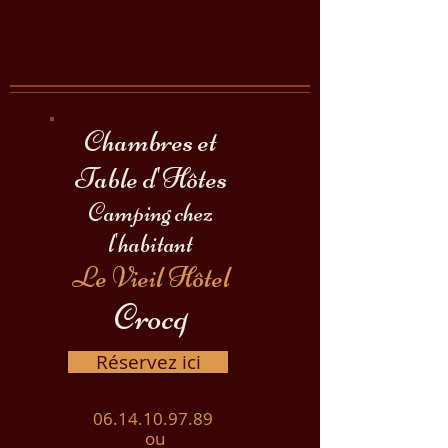
Chambres et
Table
d
'H
ôtes
Camping chez
l'habitant
Le Vieil Hôtel
Crocq
Réservez ici
06.14.10.97.89
ou