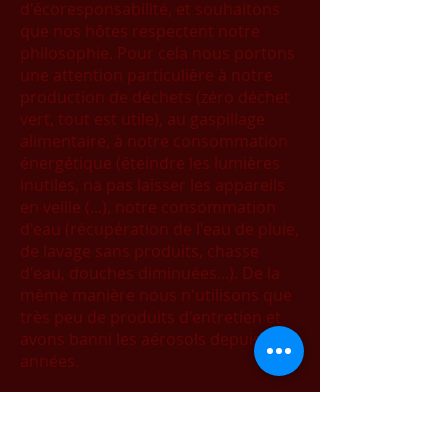
d'écoresponsabilité, et souhaitons
que nos hôtes respectent notre
philosophie. Pour cela nous portons
une attention particulière à notre
production de déchets (zéro déchet
vert, tout est utile), au gaspillage
alimentaire, à notre consommation
énergétique (éteindre les lumières
inutiles, na pas laisser les appareils
en veille (...), notre consommation
d'eau (récupération de l'eau de pluie,
de lavage sans produits, chasse
d'eau, douches diminuées...). De la
même manière nous n'utilisons que
très peu de produits d'entretien et
avons banni les aérosols depuis des
années.