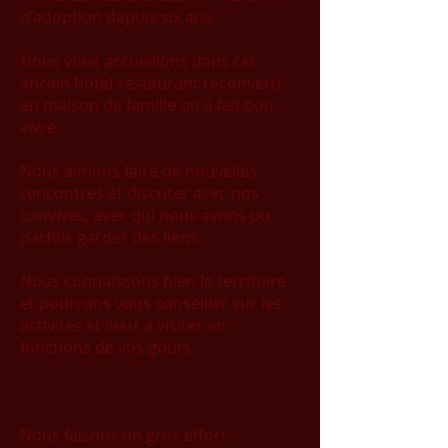
d'adoption depuis six ans.
Nous vous accueillons dans cet
ancien hôtel-restaurant reconverti
en maison de famille où il fait bon
vivre.
Nous aimons faire de nouvelles
rencontres et discuter avec nos
convives, avec qui nous avons pu
parfois garder des liens.
Nous connaissons bien le territoire
et pourrons vous conseiller sur les
activités et lieux à visiter en
fonctions de vos goûts.
Nous faisons un gros effort