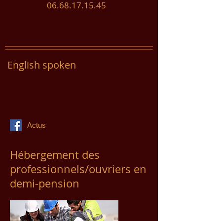
06.68.17.15.45
English spoken
Actus
Hébergement des
professionnels/ouvriers en
demi-pension