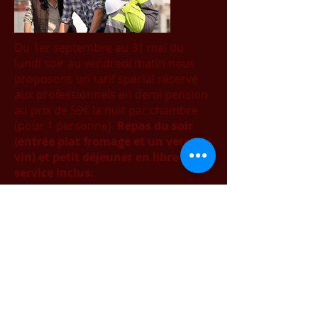
Du 1er septembre au 31 mai du
lundi soir au vendredi matin nous
proposons un tarif spécial réservé
aux professionnels en demi pension
au prix de 59€ la nuit par chambre
(pour 1 personne)
Repas du soir
(entrée plat fromage et un verre de
vin) et petit déjeuner en libre
service inclus.
Sur réservation uniquement et
selon disponibilités.
CETTE FORMULE ÉTANT TRÈS
DEMANDÉE, NE TARDEZ-PAS À
RÉSERVER