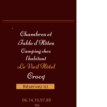
Chambres et
Table
d
'H
ôtes
Camping chez
l'habitant
Le Vieil Hôtel
Crocq
Réservez ici
06.14.10.97.89
ou